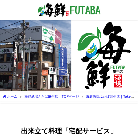
ホーム
海鮮酒場ふたば麻生店｜TOPページ
海鮮酒場ふたば麻生店｜Take
Out Menu
出来立て料理「宅配サービス」